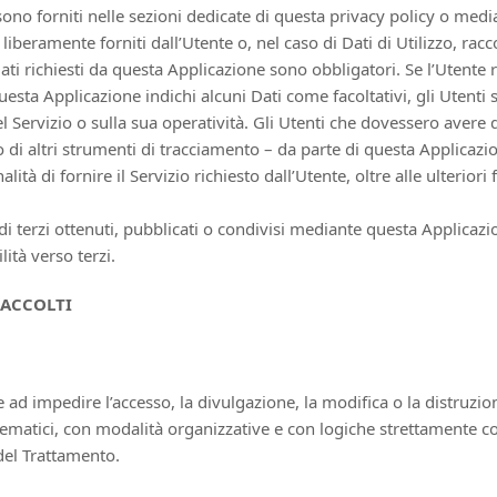
sono forniti nelle sezioni dedicate di questa privacy policy o median
 liberamente forniti dall’Utente o, nel caso di Dati di Utilizzo, r
ati richiesti da questa Applicazione sono obbligatori. Se l’Utente 
questa Applicazione indichi alcuni Dati come facoltativi, gli Utenti 
l Servizio o sulla sua operatività. Gli Utenti che dovessero avere 
 o di altri strumenti di tracciamento – da parte di questa Applicazione
ità di fornire il Servizio richiesto dall’Utente, oltre alle ulterior
di terzi ottenuti, pubblicati o condivisi mediante questa Applicazio
lità verso terzi.
RACCOLTI
e ad impedire l’accesso, la divulgazione, la modifica o la distruzio
matici, con modalità organizzative e con logiche strettamente corr
del Trattamento.