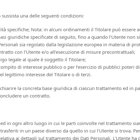
aso sussista una delle seguenti condizioni:
lità specifiche; Nota: in alcuni ordinamenti il Titolare può essere 
 basi giuridiche specificate di seguito, fino a quando l’Utente non 
 Personali sia regolato dalla legislazione europea in materia di pro
ntratto con l’Utente e/o all’esecuzione di misure precontrattuali;
o legale al quale è soggetto il Titolare;
mpito di interesse pubblico o per l’esercizio di pubblici poteri di c
 legittimo interesse del Titolare o di terzi.
hiarire la concreta base giuridica di ciascun trattamento ed in par
concludere un contratto.
 ed in ogni altro luogo in cui le parti coinvolte nel trattamento sian
trasferiti in un paese diverso da quello in cui l’Utente si trova. Pe
elativa ai dettagli sul trattamento dei Dati Personali. L’Utente ha 