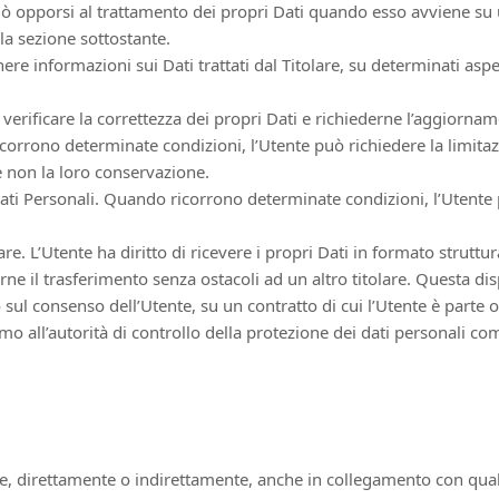
uò opporsi al trattamento dei propri Dati quando esso avviene su 
lla sezione sottostante.
nere informazioni sui Dati trattati dal Titolare, su determinati asp
ò verificare la correttezza dei propri Dati e richiederne l’aggiorna
orrono determinate condizioni, l’Utente può richiedere la limitazio
se non la loro conservazione.
ati Personali. Quando ricorrono determinate condizioni, l’Utente p
tolare. L’Utente ha diritto di ricevere i propri Dati in formato strut
rne il trasferimento senza ostacoli ad un altro titolare. Questa di
 sul consenso dell’Utente, su un contratto di cui l’Utente è parte 
 all’autorità di controllo della protezione dei dati personali com
, direttamente o indirettamente, anche in collegamento con qual