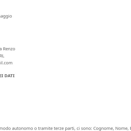
saggio
ta Renzo
SRL
ail.com
I DATI
in modo autonomo o tramite terze parti, ci sono: Cognome, Nome, Em