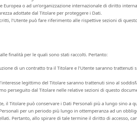
one Europea o ad un’organizzazione internazionale di diritto inter
ezza adottate dal Titolare per proteggere i Dati.
tti, l’Utente può fare riferimento alle rispettive sezioni di ques
lle finalità per le quali sono stati raccolti. Pertanto:
ecuzione di un contratto tra il Titolare e l’Utente saranno trattenut
all’interesse legittimo del Titolare saranno trattenuti sino al soddi
timo perseguito dal Titolare nelle relative sezioni di questo docum
e, il Titolare può conservare i Dati Personali più a lungo sino a 
 Personali per un periodo più lungo in ottemperanza ad un obbligo 
i. Pertanto, allo spirare di tale termine il diritto di accesso, cance